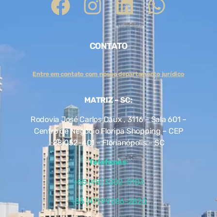
CONTATO
Entre em contato com nosso departamento jurídico
MATRIZ – SC:
Rodovia José Carlos Daux , 3116 – Sala 601 –
Centro de Negócio Floripa Shopping – CEP
88.052-401 – Florianópolis – SC
Telefones
:
+55 (48) 3202-5103
+55 (47) 99286-2820