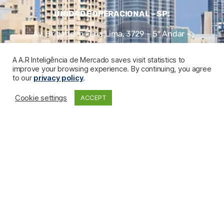
UNIDADE OPERACIONAL – SP:
Av. Brigadeiro Faria Lima, 3729 – 5º Andar –
Itaim Bibi
A A.R Inteligência de Mercado saves visit statistics to
Telefone
:
+55 (11) 2657-7272
improve your browsing experience. By continuing, you agree
to our
privacy policy
.
04538-905 – São Paulo – SP
Cookie settings
ACCEPT