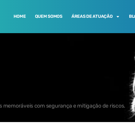
HOME
QUEM SOMOS
ÁREAS DE ATUAÇÃO
BL
os memoráveis com segurança e mitigação de riscos.