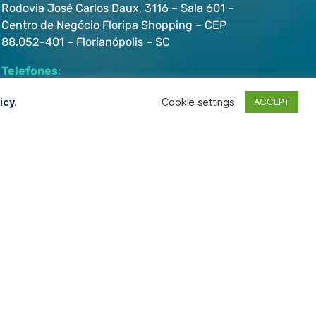
Rodovia José Carlos Daux, 3116 – Sala 601 –
Centro de Negócio Floripa Shopping – CEP
88.052-401 – Florianópolis – SC
Telefones
:
+55 (48) 3202-5103
icy
.
Cookie settings
ACCEPT
+55 (47) 99286-2820
UNIDADE OPERACIONAL – SP:
Av. Brigadeiro Faria Lima, 3729 – 5º Andar –
Itaim Bibi – CEP 04538-905 – São Paulo – SP
Telefone
:
+55 (11) 2657-7272