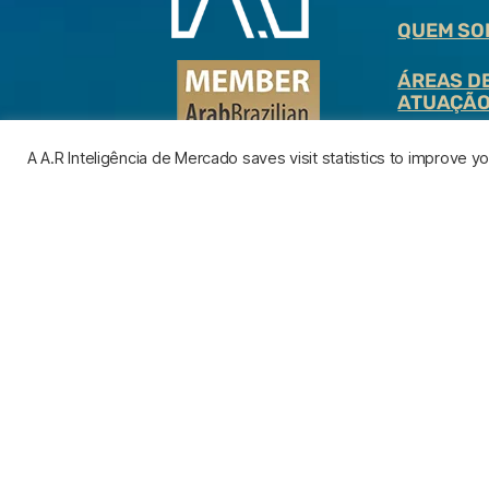
QUEM SO
ÁREAS D
ATUAÇÃ
BLOG
A A.R Inteligência de Mercado saves visit statistics to improve 
FALE COM
GENTE
FAQ