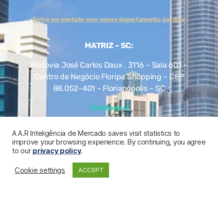
Entre em contato com nosso departamento jurídico
MATRIZ – SC:
Rodovia José Carlos Daux , 3116 – Sala 601 –
Centro de Negócio Floripa Shopping – CEP
88.052-401 – Florianópolis – SC
Telefones
:
+55 (48) 3202-5103
A A.R Inteligência de Mercado saves visit statistics to
improve your browsing experience. By continuing, you agree
+55 (47) 99286-2820
to our
privacy policy
.
Cookie settings
ACCEPT
UNIDADE OPERACIONAL – SP:
Av. Brigadeiro Faria Lima, 3729 – 5º Andar –
Itaim Bibi