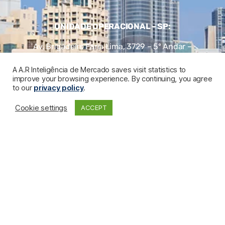
UNIDADE OPERACIONAL – SP:
Av. Brigadeiro Faria Lima, 3729 – 5º Andar –
Itaim Bibi
A A.R Inteligência de Mercado saves visit statistics to
Telefone
:
+55 (11) 2657-7272
improve your browsing experience. By continuing, you agree
to our
privacy policy
.
04538-905 – São Paulo – SP
Cookie settings
ACCEPT