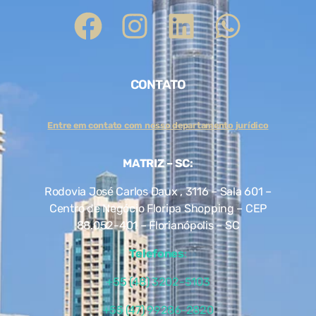
CONTATO
Entre em contato com nosso departamento jurídico
MATRIZ – SC:
Rodovia José Carlos Daux , 3116 – Sala 601 –
Centro de Negócio Floripa Shopping – CEP
88.052-401 – Florianópolis – SC
Telefones
:
+55 (48) 3202-5103
+55 (47) 99286-2820