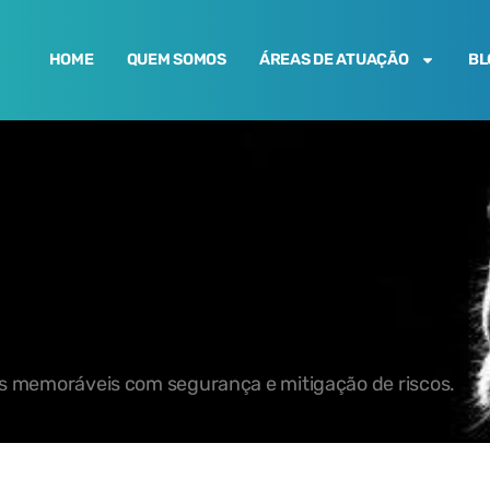
HOME
QUEM SOMOS
ÁREAS DE ATUAÇÃO
BL
os memoráveis com segurança e mitigação de riscos.